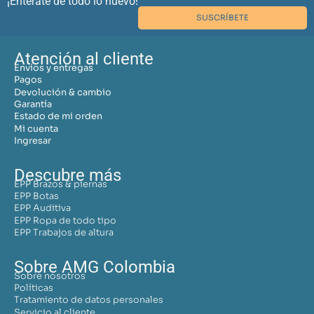
¡Entérate de todo lo nuevo!
SUSCRÍBETE
Atención al cliente
Envíos y entregas
Pagos
Devolución & cambio
Garantía
Estado de mi orden
Mi cuenta
Ingresar
Descubre más
EPP Brazos & piernas
EPP Botas
EPP Auditiva
EPP Ropa de todo tipo
EPP Trabajos de altura
Sobre AMG Colombia
Sobre nosotros
Políticas
Tratamiento de datos personales
Servicio al cliente