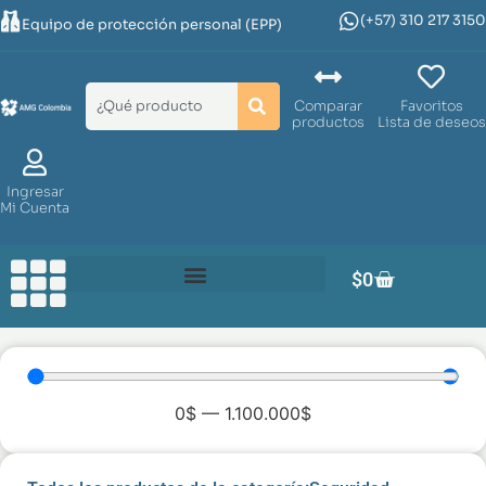
(+57) 310 217 3150
Equipo de protección personal (EPP)
Comparar
Favoritos
productos
Lista de deseos
Ingresar
Mi Cuenta
$
0
0
$
—
1.100.000
$