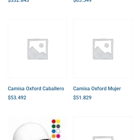
$
332.843
$
65.549
Camisa Oxford Caballero
Camisa Oxford Mujer
$
53.492
$
51.829