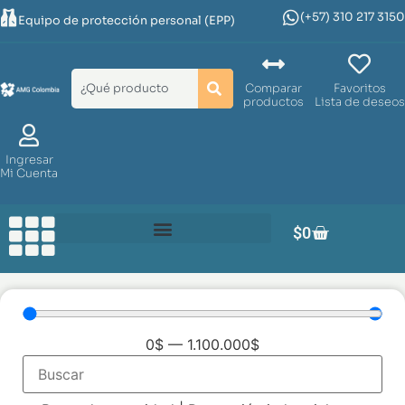
(+57) 310 217 3150
Equipo de protección personal (EPP)
Comparar
Favoritos
productos
Lista de deseos
Ingresar
Mi Cuenta
$
0
0
$
—
1.100.000
$