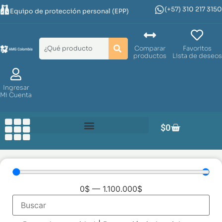
(+57) 310 217 3150
Equipo de protección personal (EPP)
Comparar
Favoritos
productos
Lista de deseos
Ingresar
Mi Cuenta
$
0
0
$
—
1.100.000
$