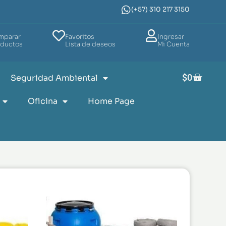
(+57) 310 217 3150
mparar
Favoritos
Ingresar
oductos
Lista de deseos
Mi Cuenta
$
0
Seguridad Ambiental
Oficina
Home Page