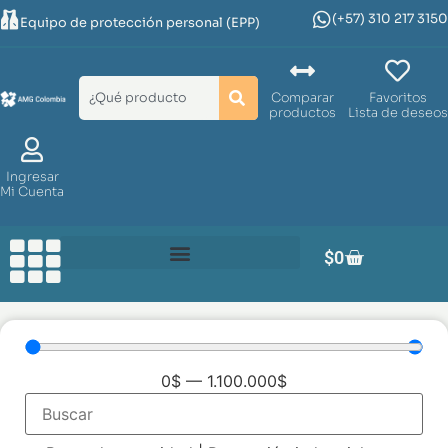
(+57) 310 217 3150
Equipo de protección personal (EPP)
Comparar
Favoritos
productos
Lista de deseos
Ingresar
Mi Cuenta
$
0
0
$
—
1.100.000
$