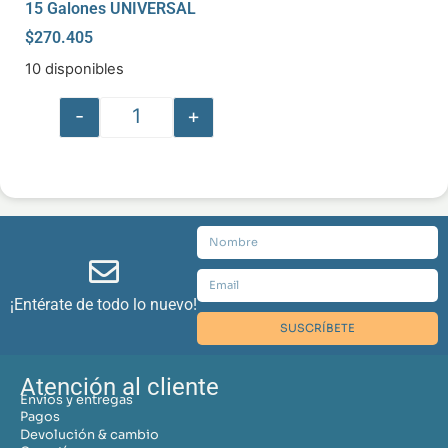
15 Galones UNIVERSAL
$
270.405
10 disponibles
-
+
¡Entérate de todo lo nuevo!
SUSCRÍBETE
Atención al cliente
Envíos y entregas
Pagos
Devolución & cambio