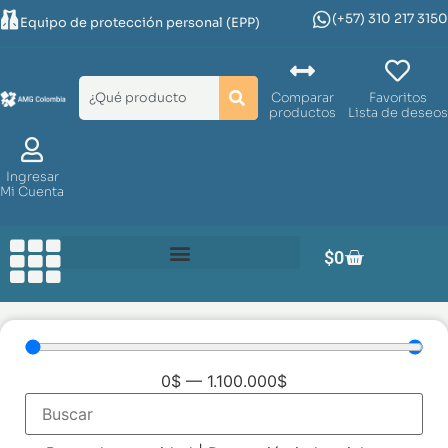
(+57) 310 217 3150
Equipo de protección personal (EPP)
Comparar
Favoritos
productos
Lista de deseos
Ingresar
Mi Cuenta
$
0
0
$
—
1.100.000
$