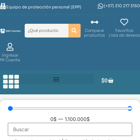
(+57) 310 217 3150
Equipo de protección personal (EPP)
Comparar
Favoritos
productos
Lista de deseos
Ingresar
Mi Cuenta
$
0
0
$
—
1.100.000
$