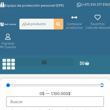
(+57) 310 217 3150
Equipo de protección personal (EPP)
Comparar
Favoritos
productos
Lista de deseos
Ingresar
Mi Cuenta
$
0
0
$
—
1.100.000
$