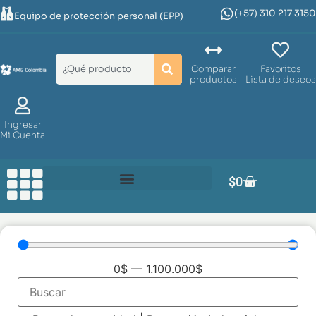
(+57) 310 217 3150
Equipo de protección personal (EPP)
Comparar
Favoritos
productos
Lista de deseos
Ingresar
Mi Cuenta
$
0
0
$
—
1.100.000
$