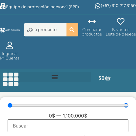
(+57) 310 217 3150
Equipo de protección personal (EPP)
Comparar
Favoritos
productos
Lista de deseos
Ingresar
Mi Cuenta
$
0
0
$
—
1.100.000
$