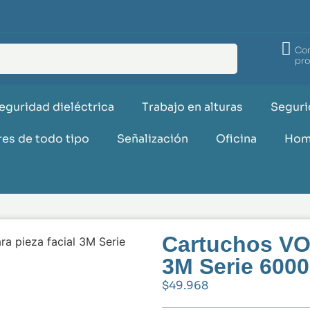
Co
pr
eguridad dieléctrica
Trabajo en alturas
Seguri
es de todo tipo
Señalización
Oficina
Hom
Cartuchos VO 
a pieza facial 3M Serie
3M Serie 6000
$
49.968