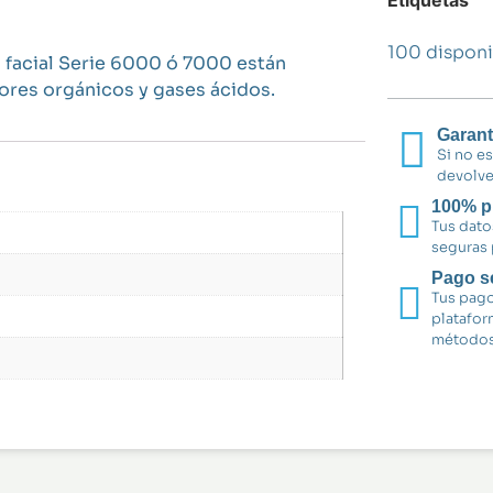
100 disponi
 facial Serie 6000 ó 7000 están
ores orgánicos y gases ácidos.
Garant
Si no e
devolve
100% p
Tus dato
seguras 
Pago s
Tus pago
platafor
métodos 