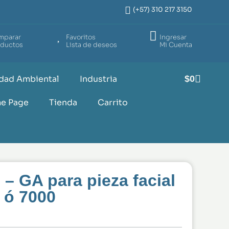
(+57) 310 217 3150
mparar
Favoritos
Ingresar
oductos
Lista de deseos
Mi Cuenta
$
0
dad Ambiental
Industria
e Page
Tienda
Carrito
– GA para pieza facial
 ó 7000