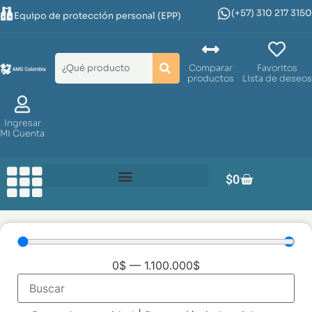
(+57) 310 217 3150
Equipo de protección personal (EPP)
Comparar
Favoritos
productos
Lista de deseos
Ingresar
Mi Cuenta
$
0
0
$
—
1.100.000
$