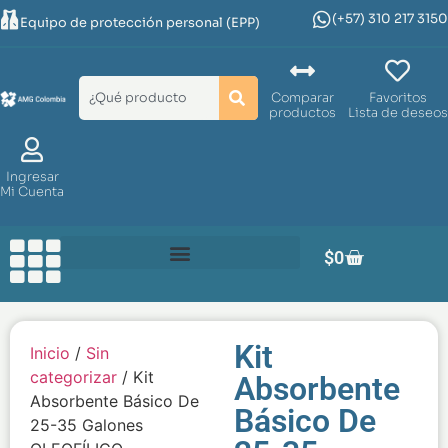
(+57) 310 217 3150
Equipo de protección personal (EPP)
Comparar
Favoritos
productos
Lista de deseos
Ingresar
Mi Cuenta
$
0
Kit
Inicio
/
Sin
categorizar
/ Kit
Absorbente
Absorbente Básico De
Básico De
25-35 Galones