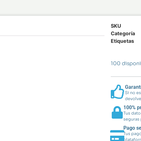
SKU
Categoría
Etiquetas
100 disponi
Garant
Si no e
devolve
100% pr
Tus dato
seguras 
Pago s
Tus pago
platafor