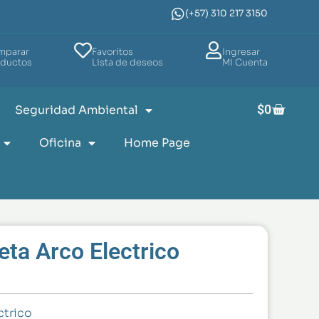
(+57) 310 217 3150
mparar
Favoritos
Ingresar
oductos
Lista de deseos
Mi Cuenta
$
0
Seguridad Ambiental
Oficina
Home Page
eta Arco Electrico
ctrico