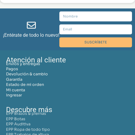
¡Entérate de todo lo nuevo!
SUSCRÍBETE
Atención al cliente
Envíos y entregas
Pagos
Devolución & cambio
Garantía
Estado de mi orden
Mi cuenta
Ingresar
Descubre más
EPP Brazos & piernas
EPP Botas
EPP Auditiva
EPP Ropa de todo tipo
EPP Trabajos de altura