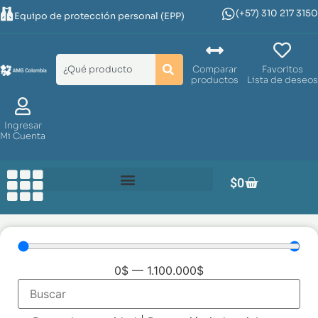
(+57) 310 217 3150
Equipo de protección personal (EPP)
Comparar
Favoritos
productos
Lista de deseos
Ingresar
Mi Cuenta
$
0
0
$
—
1.100.000
$