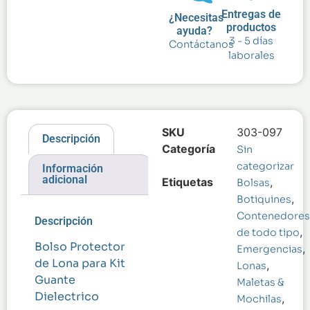
Entregas de
¿Necesitas
productos
ayuda?
3 - 5 días
Contáctanos
laborales
SKU
303-097
Descripción
Categoría
Sin
categorizar
Información
adicional
Etiquetas
,
Bolsas
,
Botiquines
Contenedores
Descripción
,
de todo tipo
Bolso Protector
,
Emergencias
de Lona para Kit
,
Lonas
Guante
Maletas &
Dielectrico
,
Mochilas