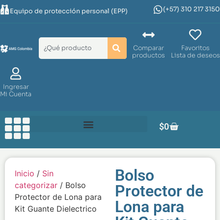
(+57) 310 217 3150
Equipo de protección personal (EPP)
Comparar
Favoritos
productos
Lista de deseos
Ingresar
Mi Cuenta
$
0
Bolso
Inicio
/
Sin
categorizar
/ Bolso
Protector de
Protector de Lona para
Lona para
Kit Guante Dielectrico