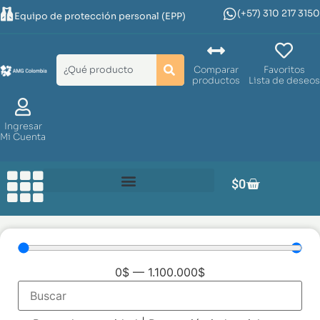
(+57) 310 217 3150
Equipo de protección personal (EPP)
Comparar
Favoritos
productos
Lista de deseos
Ingresar
Mi Cuenta
$
0
0
$
—
1.100.000
$