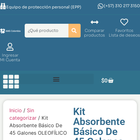
(+57) 310 217 3150
Equipo de protección personal (EPP)
Comparar
Favoritos
productos
Lista de deseos
Ingresar
Mi Cuenta
$
0
Kit
Inicio
/
Sin
categorizar
/ Kit
Absorbente
Absorbente Básico De
Básico De
45 Galones OLEOFÍLICO